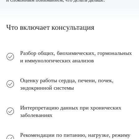
Что включает консультация
Запишитесь
на консультацию в удобное
время
Сделайте первый шаг к гармонии
Разбор общих, биохимических, гормональных
уже сегодня — запишитесь онлайн,
и иммунологических анализов
это просто и удобно
Оценку работы сердца, печени, почек,
эндокринной системы
Интерпретацию данных при хронических
+7
заболеваниях
Нажимая кнопку «Записаться» вы
соглашаетесь с
Политикой
Рекомендации по питанию, нагрузке, режиму
конфиденциальности