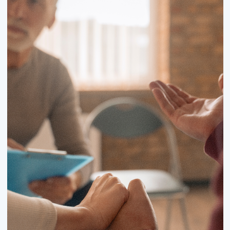
Без выходных
Лицензия
№ Л041-01137-77/03754714
Политика
конфиденциальности
ООО «Клиника Гармонии» 2026
Разработано в