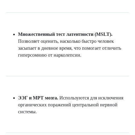
Множественный тест латентности (MSLT).
Позволяет оценить, насколько быстро человек
засыпает в дневное время, что помогает отличить
Запишитесь
гиперсомнию от нарколепсии.
на консультацию в удобное
время
Сделайте первый шаг к гармонии
уже сегодня — запишитесь онлайн,
это просто и удобно
ЭЭГ и МРТ мозга.
Используются для исключения
органических поражений центральной нервной
системы.
+7