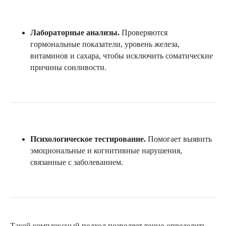
Нажимая кнопку «Записаться» вы
соглашаетесь с
Политикой
Лабораторные анализы.
Проверяются
конфиденциальности
гормональные показатели, уровень железа,
витаминов и сахара, чтобы исключить соматические
Записаться
причины сонливости.
Психологическое тестирование.
Помогает выявить
эмоциональные и когнитивные нарушения,
связанные с заболеванием.
Такой комплексный подход позволяет точно определить