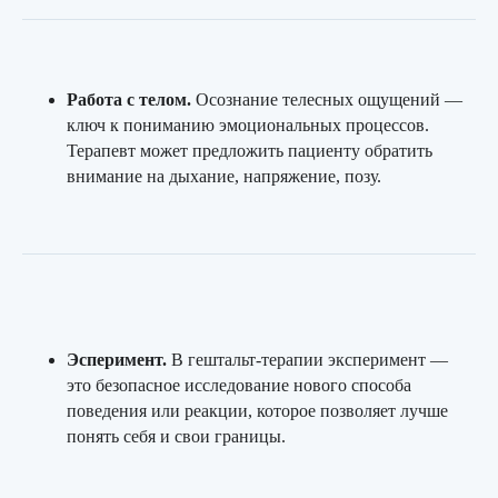
Запишитесь
Работа с телом.
Осознание телесных ощущений —
на консультацию в удобное
ключ к пониманию эмоциональных процессов.
время
Терапевт может предложить пациенту обратить
Сделайте первый шаг к гармонии
уже сегодня — запишитесь онлайн,
внимание на дыхание, напряжение, позу.
это просто и удобно
Эсперимент.
В гештальт-терапии эксперимент —
+7
это безопасное исследование нового способа
поведения или реакции, которое позволяет лучше
Нажимая кнопку «Записаться» вы
понять себя и свои границы.
соглашаетесь с
Политикой
конфиденциальности