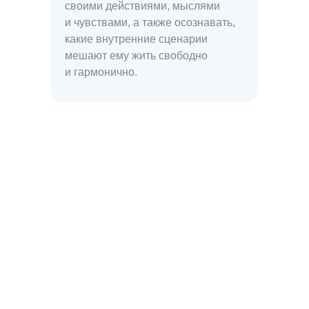
своими действиями, мыслями
и чувствами, а также осознавать,
какие внутренние сценарии
мешают ему жить свободно
и гармонично.
2 минуты от метро
м. Новослободская
м. Менделеевская
г. Москва, ул. Долгоруковская,
д. 35, 1 этаж