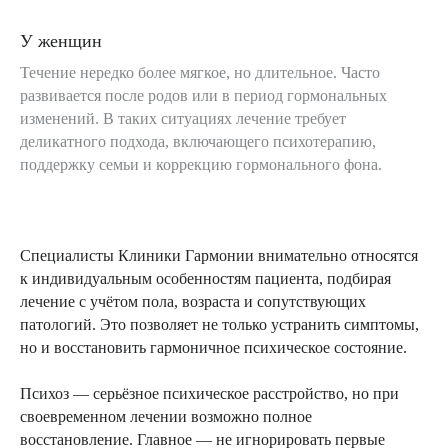
У женщин
Течение нередко более мягкое, но длительное. Часто
2 минуты от метро
развивается после родов или в период гормональных
изменений. В таких ситуациях лечение требует
м. Новослободская
деликатного подхода, включающего психотерапию,
м. Менделеевская
поддержку семьи и коррекцию гормонального фона.
г. Москва, ул. Долгоруковская, д.
35, 1 этаж
Специалисты Клиники Гармонии внимательно относятся
к индивидуальным особенностям пациента, подбирая
лечение с учётом пола, возраста и сопутствующих
патологий. Это позволяет не только устранить симптомы,
но и восстановить гармоничное психическое состояние.
Психоз — серьёзное психическое расстройство, но при
своевременном лечении возможно полное
+ 7 (495) 999 50 03
восстановление. Главное — не игнорировать первые