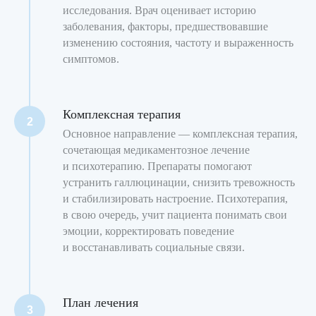
исследования. Врач оценивает историю
заболевания, факторы, предшествовавшие
Запишитесь
изменению состояния, частоту и выраженность
на консультацию в удобное
симптомов.
время
Сделайте первый шаг к гармонии
уже сегодня — запишитесь онлайн,
это просто и удобно
Комплексная терапия
Основное направление — комплексная терапия,
сочетающая медикаментозное лечение
и психотерапию. Препараты помогают
устранить галлюцинации, снизить тревожность
и стабилизировать настроение. Психотерапия,
+7
в свою очередь, учит пациента понимать свои
эмоции, корректировать поведение
Нажимая кнопку «Записаться» вы
и восстанавливать социальные связи.
соглашаетесь с
Политикой
конфиденциальности
План лечения
Записаться