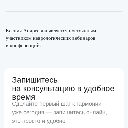
Услуги
Наши специалисты
Цены
Ксения Андреевна является постоянным
участником неврологических вебинаров
Контакты
и конференций.
Время работы
10:00-22:00
Без выходных
Лицензия
№ Л041-01137-77/03754714
Политика
конфиденциальности
ООО «Клиника Гармонии» 2026