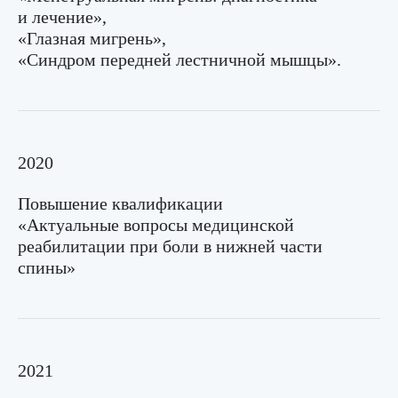
и лечение»,
«Глазная мигрень»,
«Синдром передней лестничной мышцы».
Запишитесь
на консультацию в удобное
время
2020
Сделайте первый шаг к гармонии
уже сегодня — запишитесь онлайн,
Повышение квалификации
это просто и удобно
«Актуальные вопросы медицинской
реабилитации при боли в нижней части
спины»
+7
2021
Нажимая кнопку «Записаться» вы